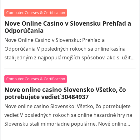
volitaskladom visit S…
Computer Courses & Certification
Nove Online Casino v Slovensku Prehľad a
Odporúčania
Nove Online Casino v Slovensku: Prehľad a
Odporúčania V posledných rokoch sa online kasína
stali jedným z najpopulárnejších spôsobov, ako si užiť
hazardné hry, a Slovensko nie…
Computer Courses & Certification
Nove online casino Slovensko Všetko, čo
potrebujete vedieť 30484937
Nove online casino Slovensko: Všetko, čo potrebujete
vedieť V posledných rokoch sa online hazardné hry na
Slovensku stali mimoriadne populárne. Nové online
kasína ponúkajú hráčom širokú škálu…