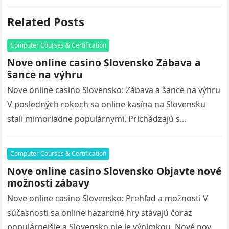
Related Posts
Computer Courses & Certification
Nove online casino Slovensko Zábava a
šance na výhru
Nove online casino Slovensko: Zábava a šance na výhru
V posledných rokoch sa online kasína na Slovensku
stali mimoriadne populárnymi. Prichádzajú s
množstvom nových hier, bonusov a…
Computer Courses & Certification
Nove online casino Slovensko Objavte nové
možnosti zábavy
Nove online casino Slovensko: Prehľad a možnosti V
súčasnosti sa online hazardné hry stávajú čoraz
populárnejšie a Slovensko nie je výnimkou. Nové nove