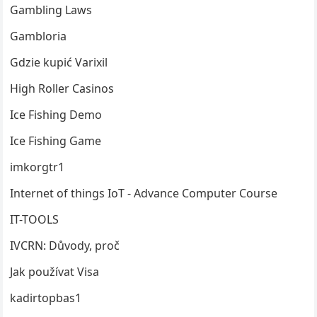
Gambling Laws
Gambloria
Gdzie kupić Varixil
High Roller Casinos
Ice Fishing Demo
Ice Fishing Game
imkorgtr1
Internet of things
IoT
- Advance Computer Course
IT-TOOLS
IVCRN: Důvody, proč
Jak používat Visa
kadirtopbas1