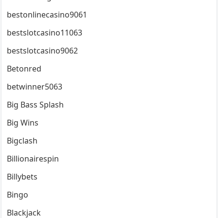
bestonlinecasino9061
bestslotcasino11063
bestslotcasino9062
Betonred
betwinner5063
Big Bass Splash
Big Wins
Bigclash
Billionairespin
Billybets
Bingo
Blackjack