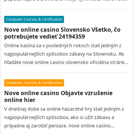
online casino slovensko oficiálna…
Computer Courses & Certification
Nove online casino Slovensko Všetko, čo
potrebujete vedieť 24194359
Online kasína sa v posledných rokoch stali jedným z
najpopulárnejších spôsobov zábavy na Slovensku. Ak
hľadáte nove online casino slovensko oficiálna stránka
nových online kasín, ste na…
Computer Courses & Certification
Nove online casino Objavte vzrušenie
online hier
V dnešnej dobe sa online hazardné hry stali jedným z
najpopulárnejších spôsobov, ako si užiť zábavu a
prípadne aj zarobiť peniaze. nove online casino