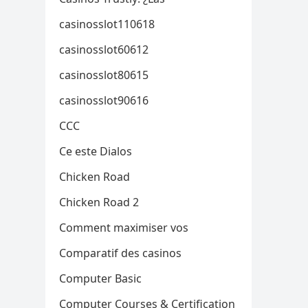
casinosslot110618
casinosslot60612
casinosslot80615
casinosslot90616
CCC
Ce este Dialos
Chicken Road
Chicken Road 2
Comment maximiser vos
Comparatif des casinos
Computer Basic
Computer Courses & Certification