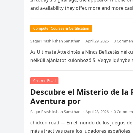
and availability they offer, more and more ca
Computer Courses & Certification
Sagar Prashikshan Sansthan
·
April 29, 2026
·
0 Commen
Az Ultimate Áttekintés a Nincs Befizetés nélkü
nélküli ajánlatot különböző 5. Vegye igénybe
Chicken Road
Descubre el Misterio de la 
Aventura por
Sagar Prashikshan Sansthan
·
April 28, 2026
·
0 Commen
chicken road — En el mundo de los juegos de a
más atractivas para los jugadores españoles.