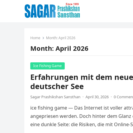
Home
Month:
April 2026
Month:
April 2026
Ice Fishing Game
Erfahrungen mit dem neuen
deutscher See
Sagar Prashikshan Sansthan
·
April 30, 2026
·
0 Commen
ice fishing game — Das Internet ist voller att
angepriesen werden. Doch hinter dem Glanz 
eine dunkle Seite: die Risiken, die mit Online