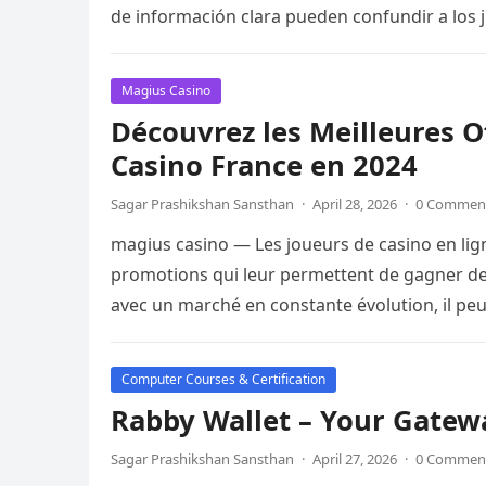
de información clara pueden confundir a los j
Magius Casino
Découvrez les Meilleures O
Casino France en 2024
Sagar Prashikshan Sansthan
·
April 28, 2026
·
0 Commen
magius casino — Les joueurs de casino en lig
promotions qui leur permettent de gagner de 
avec un marché en constante évolution, il peut 
Computer Courses & Certification
Rabby Wallet – Your Gate
Sagar Prashikshan Sansthan
·
April 27, 2026
·
0 Commen