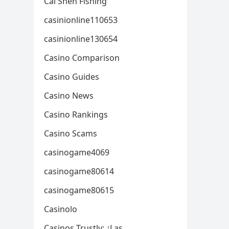
Cai Shen Fishing
casinionline110653
casinionline130654
Casino Comparison
Casino Guides
Casino News
Casino Rankings
Casino Scams
casinogame4069
casinogame80614
casinogame80615
Casinolo
Casinos Trustly: ¿Las