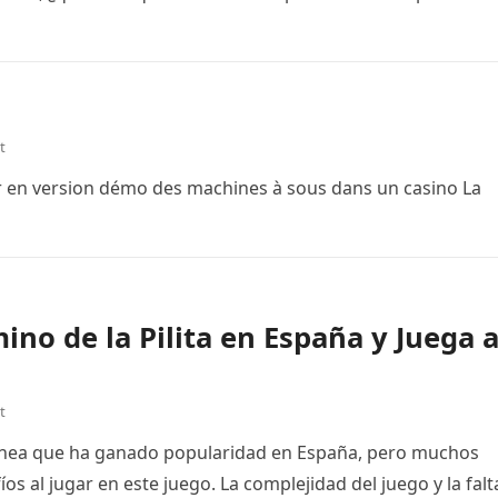
t
er en version démo des machines à sous dans un casino La
no de la Pilita en España y Juega a
t
n línea que ha ganado popularidad en España, pero muchos
 al jugar en este juego. La complejidad del juego y la falt