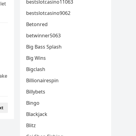
bestslotcasino11063
let
bestslotcasino9062
Betonred
betwinner5063
Big Bass Splash
Big Wins
Bigclash
make
Billionairespin
Billybets
Bingo
xt
Blackjack
Blitz