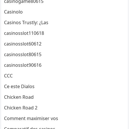
casinogame80615
Casinolo
Casinos Trustly: ¿Las
casinosslot110618
casinosslot60612
casinosslot80615
casinosslot90616
CCC
Ce este Dialos
Chicken Road
Chicken Road 2
Comment maximiser vos