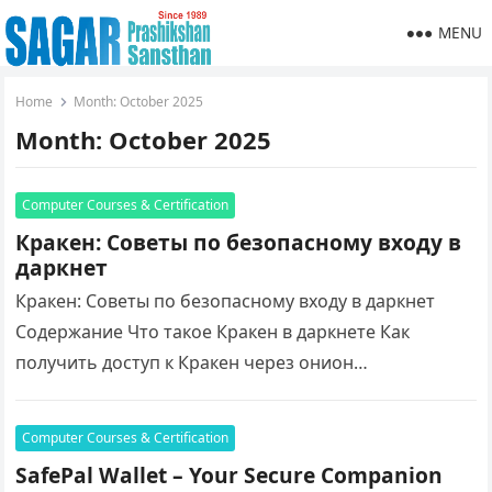
MENU
Home
Month:
October 2025
Month:
October 2025
Computer Courses & Certification
Кракен: Советы по безопасному входу в
даркнет
Кракен: Советы по безопасному входу в даркнет
Содержание Что такое Кракен в даркнете Как
получить доступ к Кракен через онион
Безопасность в даркнете Актуальные зеркала
Кракен Часто…
Computer Courses & Certification
SafePal Wallet – Your Secure Companion