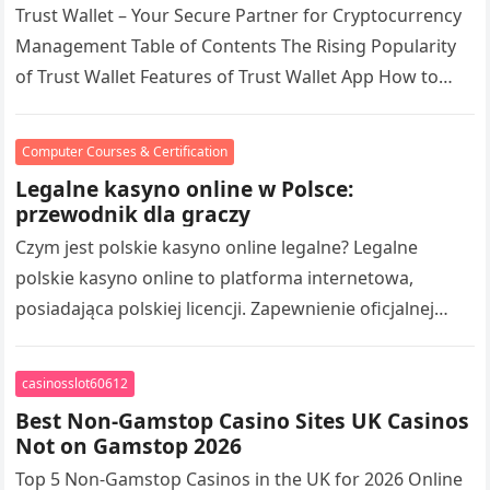
Trust Wallet – Your Secure Partner for Cryptocurrency
Management Table of Contents The Rising Popularity
of Trust Wallet Features of Trust Wallet App How to
Download Trust…
Computer Courses & Certification
Legalne kasyno online w Polsce:
przewodnik dla graczy
Czym jest polskie kasyno online legalne? Legalne
polskie kasyno online to platforma internetowa,
posiadająca polskiej licencji. Zapewnienie oficjalnej
licencji oznacza przestrzeganie zasad bezpieczeństwa i
ochrony gracza. To…
casinosslot60612
Best Non-Gamstop Casino Sites UK Casinos
Not on Gamstop 2026
Top 5 Non-Gamstop Casinos in the UK for 2026 Online