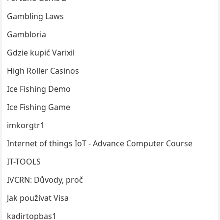
Gambling Laws
Gambloria
Gdzie kupić Varixil
High Roller Casinos
Ice Fishing Demo
Ice Fishing Game
imkorgtr1
Internet of things
IoT
- Advance Computer Course
IT-TOOLS
IVCRN: Důvody, proč
Jak používat Visa
kadirtopbas1