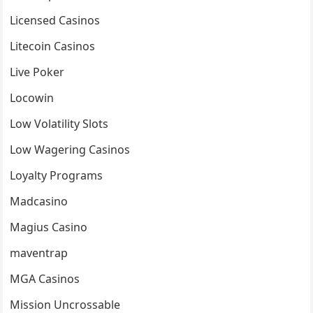
Licensed Casinos
Litecoin Casinos
Live Poker
Locowin
Low Volatility Slots
Low Wagering Casinos
Loyalty Programs
Madcasino
Magius Casino
maventrap
MGA Casinos
Mission Uncrossable