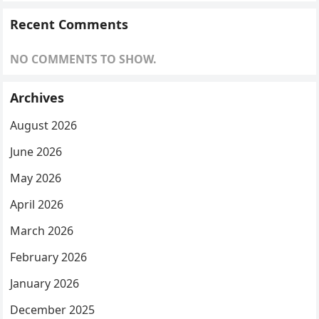
Recent Comments
NO COMMENTS TO SHOW.
Archives
August 2026
June 2026
May 2026
April 2026
March 2026
February 2026
January 2026
December 2025