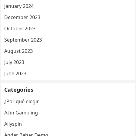
January 2024
December 2023
October 2023
September 2023
August 2023
July 2023
June 2023
Categories
¿Por qué elegir
AI in Gambling
Allyspin
Andar Bahar Demo