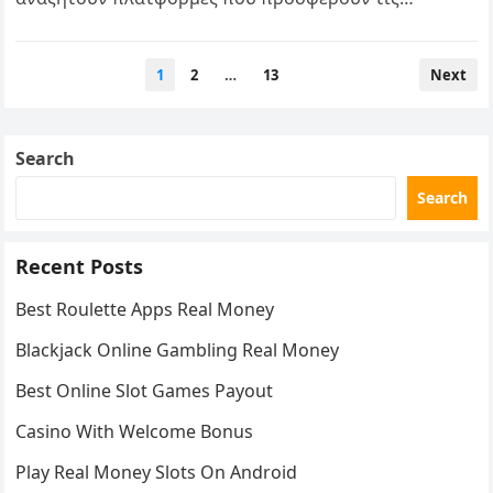
καλύτερες πληρωμές.Είτε είστε έμπειρος
στοιχηματιστής είτε αρχάριος, η έλξη του…
1
2
…
13
Next
Search
Search
Recent Posts
Best Roulette Apps Real Money
Blackjack Online Gambling Real Money
Best Online Slot Games Payout
Casino With Welcome Bonus
Play Real Money Slots On Android