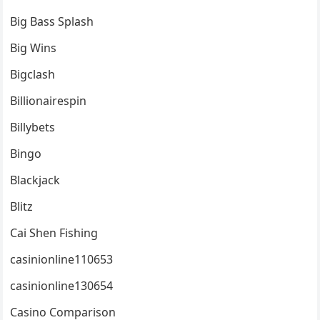
Big Bass Splash
Big Wins
Bigclash
Billionairespin
Billybets
Bingo
Blackjack
Blitz
Cai Shen Fishing
casinionline110653
casinionline130654
Casino Comparison