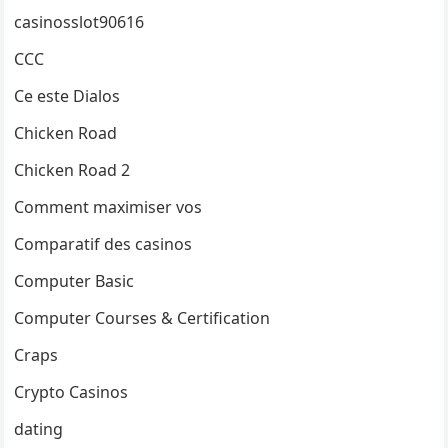
casinosslot90616
CCC
Ce este Dialos
Chicken Road
Chicken Road 2
Comment maximiser vos
Comparatif des casinos
Computer Basic
Computer Courses & Certification
Craps
Crypto Casinos
dating