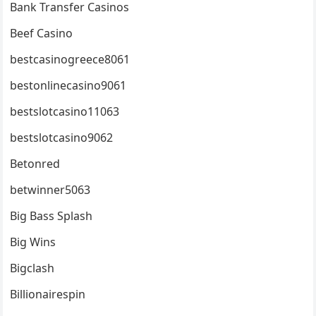
Bank Transfer Casinos
Beef Casino
bestcasinogreece8061
bestonlinecasino9061
bestslotcasino11063
bestslotcasino9062
Betonred
betwinner5063
Big Bass Splash
Big Wins
Bigclash
Billionairespin