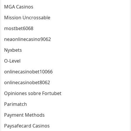
MGA Casinos
Mission Uncrossable
mostbet6068
neaonlinecasino9062
Nyxbets
O-Level
onlinecasinobet10066
onlinecasinobet8062
Opiniones sobre Fortubet
Parimatch
Payment Methods
Paysafecard Casinos