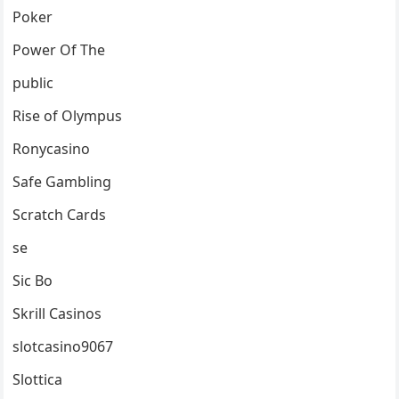
Poker
Power Of The
public
Rise of Olympus
Ronycasino
Safe Gambling
Scratch Cards
se
Sic Bo
Skrill Casinos
slotcasino9067
Slottica