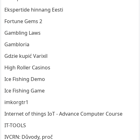
Ekspertide hinnang Eesti
Fortune Gems 2
Gambling Laws
Gambloria
Gdzie kupić Varixil
High Roller Casinos
Ice Fishing Demo
Ice Fishing Game
imkorgtr1
Internet of things
IoT
- Advance Computer Course
IT-TOOLS
IVCRN: Důvody, proč