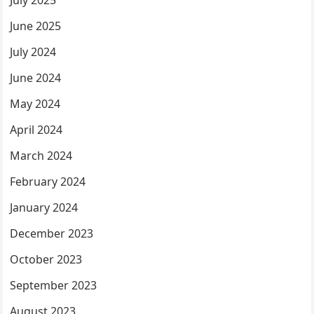
July 2025
June 2025
July 2024
June 2024
May 2024
April 2024
March 2024
February 2024
January 2024
December 2023
October 2023
September 2023
August 2023