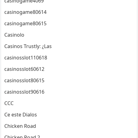
casinogame4069
casinogame80614
casinogame80615
Casinolo
Casinos Trustly: ¿Las
casinosslot110618
casinosslot60612
casinosslot80615
casinosslot90616
CCC
Ce este Dialos
Chicken Road
Chicken Road 2