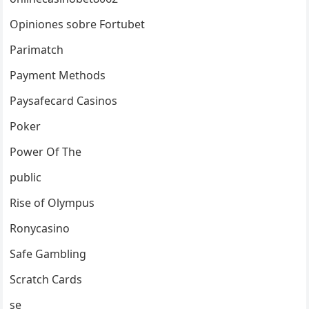
Opiniones sobre Fortubet
Parimatch
Payment Methods
Paysafecard Casinos
Poker
Power Of The
public
Rise of Olympus
Ronycasino
Safe Gambling
Scratch Cards
se