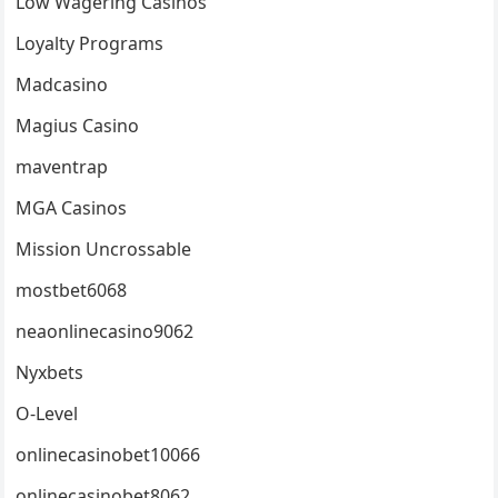
Low Wagering Casinos
Loyalty Programs
Madcasino
Magius Casino
maventrap
MGA Casinos
Mission Uncrossable
mostbet6068
neaonlinecasino9062
Nyxbets
O-Level
onlinecasinobet10066
onlinecasinobet8062