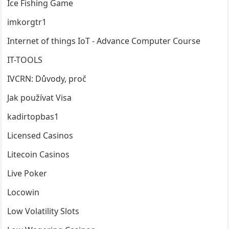
Ice Fishing Game
imkorgtr1
Internet of things
IoT
- Advance Computer Course
IT-TOOLS
IVCRN: Důvody, proč
Jak používat Visa
kadirtopbas1
Licensed Casinos
Litecoin Casinos
Live Poker
Locowin
Low Volatility Slots