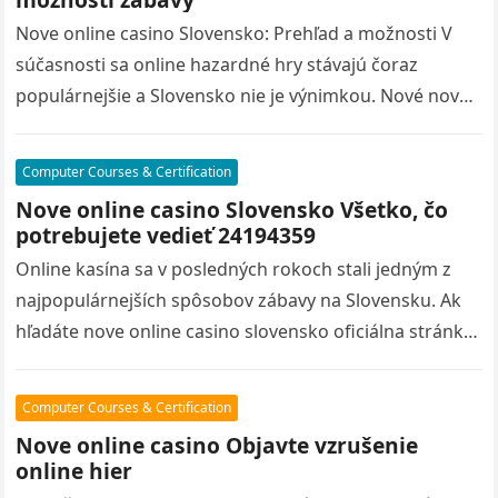
Nove online casino Slovensko: Prehľad a možnosti V
súčasnosti sa online hazardné hry stávajú čoraz
populárnejšie a Slovensko nie je výnimkou. Nové nove
online casino slovensko oficiálna…
Computer Courses & Certification
Nove online casino Slovensko Všetko, čo
potrebujete vedieť 24194359
Online kasína sa v posledných rokoch stali jedným z
najpopulárnejších spôsobov zábavy na Slovensku. Ak
hľadáte nove online casino slovensko oficiálna stránka
nových online kasín, ste na…
Computer Courses & Certification
Nove online casino Objavte vzrušenie
online hier