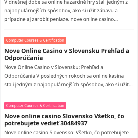
V dnešnej dobe sa online hazardné hry stali jedným z
najpopulárnejších spôsobov, ako si užiť zábavu a
prípadne aj zarobiť peniaze. nove online casino
volitaskladom visit S…
Computer Courses & Certification
Nove Online Casino v Slovensku Prehľad a
Odporúčania
Nove Online Casino v Slovensku: Prehľad a
Odporúčania V posledných rokoch sa online kasína
stali jedným z najpopulárnejších spôsobov, ako si užiť
hazardné hry, a Slovensko nie…
Computer Courses & Certification
Nove online casino Slovensko Všetko, čo
potrebujete vedieť 30484937
Nove online casino Slovensko: Všetko, čo potrebujete