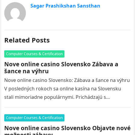
Sagar Prashikshan Sansthan
Related Posts
Computer Courses & Certification
Nove online casino Slovensko Zábava a
šance na výhru
Nove online casino Slovensko: Zábava a šance na výhru
V posledných rokoch sa online kasína na Slovensku
stali mimoriadne populárnymi. Prichádzajú s
množstvom nových hier, bonusov a…
Computer Courses & Certification
Nove online casino Slovensko Objavte nové
možnosti zábavy