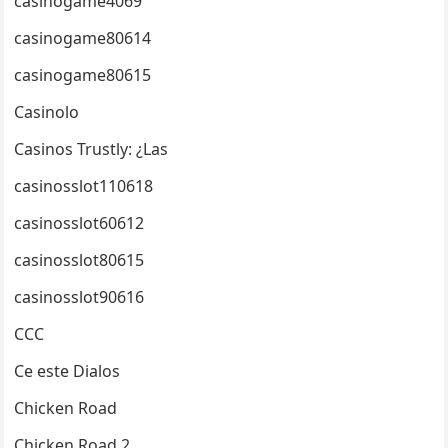
casinogame4069
casinogame80614
casinogame80615
Casinolo
Casinos Trustly: ¿Las
casinosslot110618
casinosslot60612
casinosslot80615
casinosslot90616
CCC
Ce este Dialos
Chicken Road
Chicken Road 2