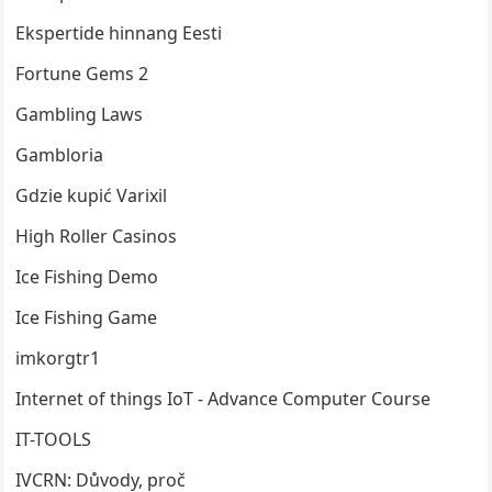
Ekspertide hinnang Eesti
Fortune Gems 2
Gambling Laws
Gambloria
Gdzie kupić Varixil
High Roller Casinos
Ice Fishing Demo
Ice Fishing Game
imkorgtr1
Internet of things
IoT
- Advance Computer Course
IT-TOOLS
IVCRN: Důvody, proč