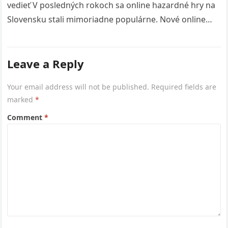
vedieť V posledných rokoch sa online hazardné hry na
Slovensku stali mimoriadne populárne. Nové online
kasína ponúkajú hráčom širokú škálu…
Leave a Reply
Your email address will not be published.
Required fields are
marked
*
Comment
*